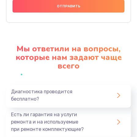
1000 руб.
Заказать
Ремонт материнской платы
4500 руб.
Мы ответили на вопросы,
Заказать
которые нам задают чаще
всего
Профилактическая чистка
1000 руб.
Заказать
Диагностика проводится
бесплатно?
Прошивка BIOS
1920 руб.
Есть ли гарантия на услуги
Заказать
ремонта и на используемые
при ремонте комплектующие?
Замена северного моста