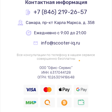
Контактная информация
1200 руб.
Заказать
+7 (846) 219-26-57
Замена реле
Самара
,
 пр-кт Карла Маркса, д. 358
1000 руб.
Ежедневно с 9:00 до 21:00
Заказать
info@scooter-iq.ru
Замена термопредохранителя
Все консультации по телефону в нашем сервисе
700 руб.
совершенно бесплатны
Заказать
ООО "Офис-Сервис"
ИНН: 6317044128
ОГРН: 1026301418648
Замена ТЭНа
2500 руб.
Заказать
Замена шнура