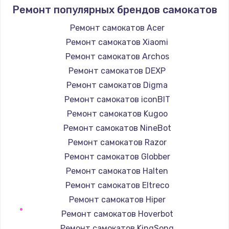
1400 руб.
Ремонт популярных брендов самокатов
Заказать
Ремонт самокатов Acer
Ремонт самокатов Xiaomi
Замена / ремонт электронного модуля
управления
Ремонт самокатов Archos
600 руб.
Ремонт самокатов DEXP
Заказать
Ремонт самокатов Digma
Ремонт самокатов iconBIT
Замена конфорки
Ремонт самокатов Kugoo
1100 руб.
Ремонт самокатов NineBot
Заказать
Ремонт самокатов Razor
Ремонт самокатов Globber
Замена платы сенсора
Ремонт самокатов Halten
900 руб.
Ремонт самокатов Eltreco
Заказать
Ремонт самокатов Hiper
Ремонт самокатов Hoverbot
Замена регулятора режимов конфорки
Ремонт самокатов KingSong