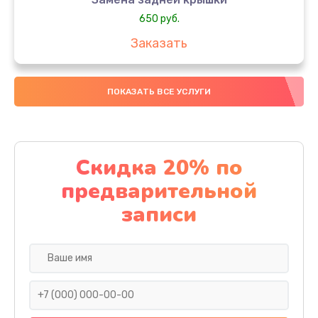
650 руб.
Заказать
Замена аккумулятора
ПОКАЗАТЬ ВСЕ УСЛУГИ
4000 руб.
Заказать
Замена материнской платы
Скидка 20% по
1100 руб.
предварительной
Заказать
записи
Замена масла
750 руб.
Заказать
Замена праймера