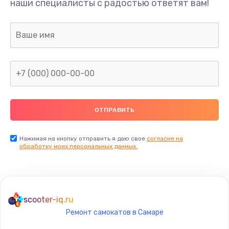
наши специалисты с радостью ответят вам!
1300 руб.
Заказать
Ремонт капиллярной трубки
400 руб.
Заказать
Замена блока питания
1000 руб.
Заказать
Нажимая на кнопку отправить я даю свое
согласие на
обработку моих персональных данных.
Прошивка / разблокировка
900 руб.
Заказать
scooter-iq.ru
Ремонт самокатов в Самаре
Замена термостата