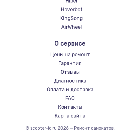
Hiper
2500 руб.
Hoverbot
Заказать
KingSong
AirWheel
Замена электроконфорки
Midway by Yamato
1300 руб.
О сервисе
Hunter
Заказать
Shorner
Цены на ремонт
Joyor
Гарантия
Техобслуживание
Minimotors
Отзывы
900 руб.
Bork
Диагностика
Заказать
Segway
Оплата и доставка
KIRIN
FAQ
Установка / подключение / демонтаж
Контакты
1300 руб.
Карта сайта
Заказать
© scooter-iq.ru
2026
— Ремонт самокатов.
Прошивка