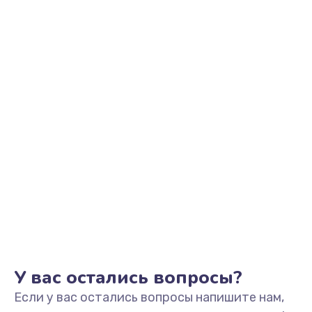
2500 руб.
Заказать
Замена видеоадаптера (видеокарты)
1800 руб.
Заказать
Замена, перепайка чипа
1300 руб.
Заказать
Замена HDMI-разъема
650 руб.
Заказать
У вас остались вопросы?
Если у вас остались вопросы напишите нам,
Замена/Pемонт карбюратора