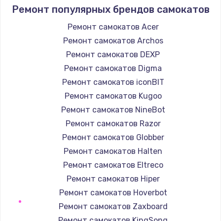
1090 руб.
Ремонт популярных брендов самокатов
Заказать
Ремонт самокатов Acer
Ремонт самокатов Archos
Ремонт подсветки
Ремонт самокатов DEXP
1200 руб.
Ремонт самокатов Digma
Заказать
Ремонт самокатов iconBIT
Ремонт самокатов Kugoo
Настройка BIOS
Ремонт самокатов NineBot
930 руб.
Ремонт самокатов Razor
Заказать
Ремонт самокатов Globber
Ремонт самокатов Halten
Замена SSD
Ремонт самокатов Eltreco
990 руб.
Ремонт самокатов Hiper
Заказать
Ремонт самокатов Hoverbot
Ремонт самокатов Zaxboard
Восстановление данных
Ремонт самокатов KingSong
990 руб.