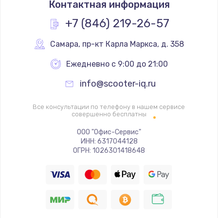
Контактная информация
1330 руб.
Заказать
+7 (846) 219-26-57
Замена контроллера питания
Самара
,
 пр-кт Карла Маркса, д. 358
1490 руб.
Ежедневно с 9:00 до 21:00
Заказать
info@scooter-iq.ru
Замена южного моста
Все консультации по телефону в нашем сервисе
2600 руб.
совершенно бесплатны
Заказать
ООО "Офис-Сервис"
ИНН: 6317044128
ОГРН: 1026301418648
Чистка от пыли
990 руб.
Заказать
Настройка ОС