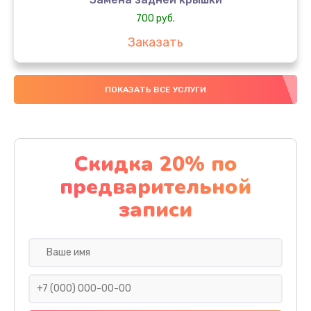
700 руб.
Заказать
Комплексная чистка
ПОКАЗАТЬ ВСЕ УСЛУГИ
900 руб.
Заказать
Замена стекла
Скидка 20% по
1100 руб.
предварительной
Заказать
записи
Ремонт камеры
600 руб.
Заказать
Замена разъема питания