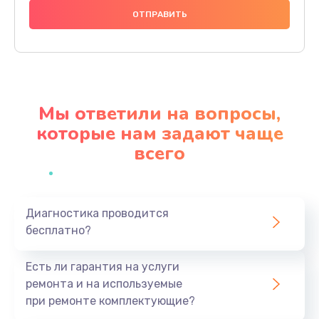
600 руб.
Заказать
Замена шлейфа
600 руб.
Мы ответили на вопросы,
Заказать
которые нам задают чаще
всего
Ремонт мультиконтроллера
1000 руб.
Заказать
Диагностика проводится
бесплатно?
Замена кнопки включения
800 руб.
Есть ли гарантия на услуги
Заказать
ремонта и на используемые
при ремонте комплектующие?
Замена камеры