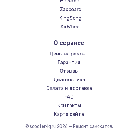
Hoverbot
Заказать
Zaxboard
KingSong
Замена термопасты
AirWheel
995 руб.
Midway by Yamato
О сервисе
Заказать
Hunter
Shorner
Цены на ремонт
Замена шлейфа матрицы
Joyor
Гарантия
960 руб.
Minimotors
Отзывы
Заказать
Bork
Диагностика
Segway
Оплата и доставка
Замена экрана
KIRIN
FAQ
1145 руб.
Контакты
Заказать
Карта сайта
Замена северного моста
© scooter-iq.ru
2026
— Ремонт самокатов.
2600 руб.