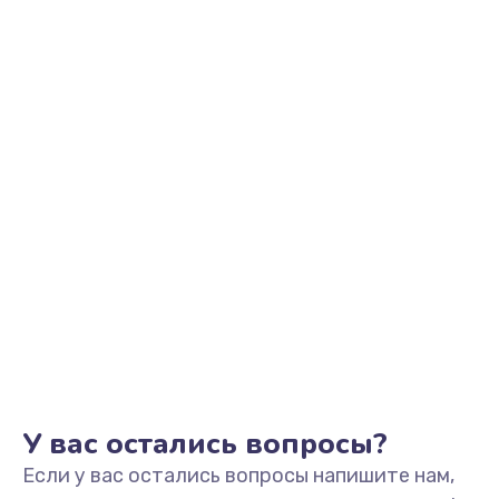
2200 руб.
Заказать
Ремонт микрофона
500 руб.
Заказать
Ремонт корпусных элементов
800 руб.
Заказать
Ремонт GPS-модуля
500 руб.
Заказать
У вас остались вопросы?
Если у вас остались вопросы напишите нам,
Ремонт динамика