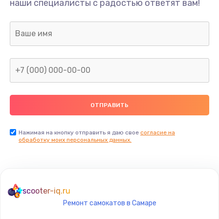
наши специалисты с радостью ответят вам!
400 руб.
Заказать
Замена дисплея
1200 руб.
Заказать
Ремонт сим-лотка
600 руб.
Заказать
Нажимая на кнопку отправить я даю свое
согласие на
обработку моих персональных данных.
Замена клавиатуры
1190 руб.
Заказать
scooter-iq.ru
Ремонт самокатов в Самаре
Замена тачпада