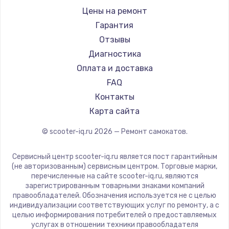
Shorner
Цены на ремонт
Joyor
Гарантия
Minimotors
Отзывы
Bork
Диагностика
Segway
Оплата и доставка
KIRIN
FAQ
Контакты
Карта сайта
© scooter-iq.ru
2026
— Ремонт самокатов.
Сервисный центр scooter-iq.ru является пост гарантийным
(не авторизованным) сервисным центром. Торговые марки,
перечисленные на сайте scooter-iq.ru, являются
зарегистрированным товарными знаками компаний
правообладателей. Обозначения используется не с целью
индивидуализации соответствующих услуг по ремонту, а с
целью информирования потребителей о предоставляемых
услугах в отношении техники правообладателя