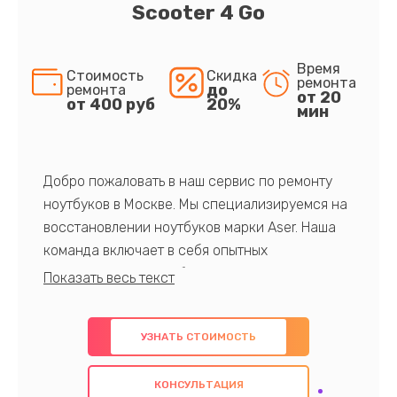
Scooter 4 Go
Время
Стоимость
Скидка
ремонта
до
ремонта
от 20
от 400 руб
20%
мин
Добро пожаловать в наш сервис по ремонту
ноутбуков в Москве. Мы специализируемся на
восстановлении ноутбуков марки Aser. Наша
команда включает в себя опытных
профессионалов с обширными знаниями и
многолетним опытом в данной области. Мы
предлагаем быстрый и качественный ремонт с
УЗНАТЬ СТОИМОСТЬ
использованием оригинальных компонентов, а
также гарантируем качество всех
КОНСУЛЬТАЦИЯ
проведенных работ. Наша цель - предоставить