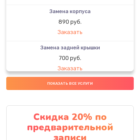
Замена корпуса
890 руб.
Заказать
Замена задней крышки
700 руб.
Заказать
Комплексная чистка
ПОКАЗАТЬ ВСЕ УСЛУГИ
900 руб.
Заказать
Скидка 20% по
Замена стекла
предварительной
1100 руб.
записи