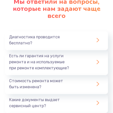
Мы ответили на вопросы,
которые нам задают чаще
Замена микрофона
всего
1050 руб.
Заказать
Диагностика проводится
Замена оперативной памяти
бесплатно?
890 руб.
Есть ли гарантия на услуги
Заказать
ремонта и на используемые
при ремонте комплектующие?
Замена системы охлаждения
1500 руб.
Стоимость ремонта может
быть изменена?
Заказать
Какие документы выдает
Замена термопасты
сервисный центр?
995 руб.