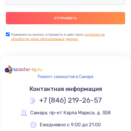
750 руб.
Заказать
Установка драйверов
Нажимая на кнопку отправить я даю свое
согласие на
725 руб.
обработку моих персональных данных.
Заказать
Замена вебкамеры
scooter-iq.ru
1240 руб.
Ремонт самокатов в Самаре
Заказать
Контактная информация
Ремонт петель крышки
+7 (846) 219-26-57
990 руб.
Самара
,
 пр-кт Карла Маркса, д. 358
Заказать
Ежедневно с 9:00 до 21:00
Настройка Wi-Fi