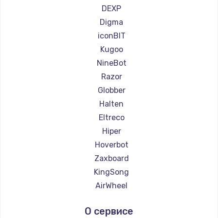
Ремонт самокатов Minimotors
DEXP
Ремонт самокатов Bork
Digma
Ремонт самокатов Segway
iconBIT
Ремонт самокатов KIRIN
Kugoo
NineBot
Razor
Globber
Halten
Eltreco
Hiper
Hoverbot
Zaxboard
KingSong
AirWheel
Midway by Yamato
О сервисе
Hunter