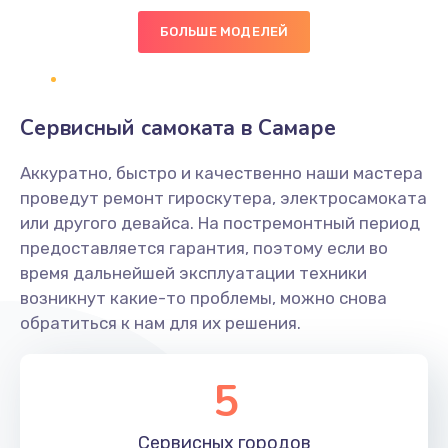
600 руб.
БОЛЬШЕ МОДЕЛЕЙ
Заказать
Замена клавиатуры
Сервисный самоката в Самаре
1190 руб.
Аккуратно, быстро и качественно наши мастера
Заказать
проведут ремонт гироскутера, электросамоката
или другого девайса. На постремонтный период
Замена тачпада
предоставляется гарантия, поэтому если во
1330 руб.
время дальнейшей эксплуатации техники
возникнут какие-то проблемы, можно снова
Заказать
обратиться к нам для их решения.
Замена контроллера питания
1490 руб.
5
Заказать
Сервисных
городов