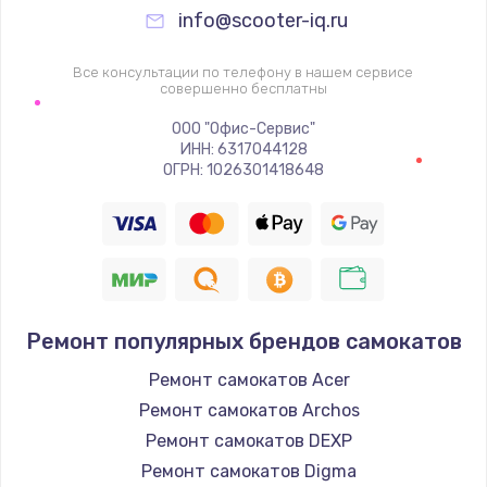
info@scooter-iq.ru
1060 руб.
Заказать
Все консультации по телефону в нашем сервисе
совершенно бесплатны
Замена шим-контроллера
ООО "Офис-Сервис"
ИНН: 6317044128
3900 руб.
ОГРН: 1026301418648
Заказать
Замена HDMI
600 руб.
Заказать
Ремонт популярных брендов самокатов
Ремонт самокатов Acer
Ремонт самокатов Archos
Ремонт самокатов DEXP
Ремонт самокатов Digma