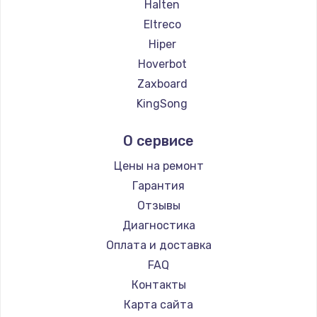
Halten
Eltreco
Hiper
Hoverbot
Zaxboard
KingSong
AirWheel
О сервисе
Midway by Yamato
Hunter
Цены на ремонт
Shorner
Гарантия
Joyor
Отзывы
Minimotors
Диагностика
Bork
Оплата и доставка
KIRIN
FAQ
Контакты
Карта сайта