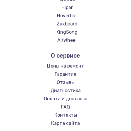
Hiper
Hoverbot
Zaxboard
KingSong
AirWheel
Midway by Yamato
О сервисе
Hunter
Shorner
Цены на ремонт
Joyor
Гарантия
Minimotors
Отзывы
Bork
Диагностика
Segway
Оплата и доставка
KIRIN
FAQ
Контакты
Карта сайта