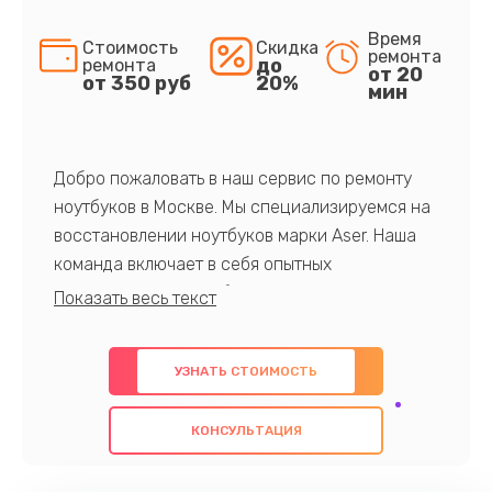
Время
Стоимость
Скидка
ремонта
до
ремонта
от 20
от 350 руб
20%
мин
Добро пожаловать в наш сервис по ремонту
ноутбуков в Москве. Мы специализируемся на
восстановлении ноутбуков марки Aser. Наша
команда включает в себя опытных
профессионалов с обширными знаниями и
многолетним опытом в данной области. Мы
предлагаем быстрый и качественный ремонт с
УЗНАТЬ СТОИМОСТЬ
использованием оригинальных компонентов, а
также гарантируем качество всех
КОНСУЛЬТАЦИЯ
проведенных работ. Наша цель - предоставить
клиентам надежное и профессиональное