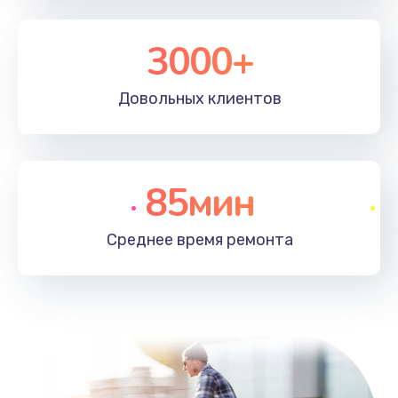
3000+
Довольных
клиентов
85мин
Среднее время
ремонта