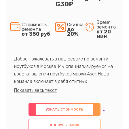
G30P
Время
Стоимость
Скидка
ремонта
до
ремонта
от 20
от 350 руб
20%
мин
Добро пожаловать в наш сервис по ремонту
ноутбуков в Москве. Мы специализируемся на
восстановлении ноутбуков марки Aser. Наша
команда включает в себя опытных
профессионалов с обширными знаниями и
многолетним опытом в данной области. Мы
предлагаем быстрый и качественный ремонт с
УЗНАТЬ СТОИМОСТЬ
использованием оригинальных компонентов, а
также гарантируем качество всех
КОНСУЛЬТАЦИЯ
проведенных работ. Наша цель - предоставить