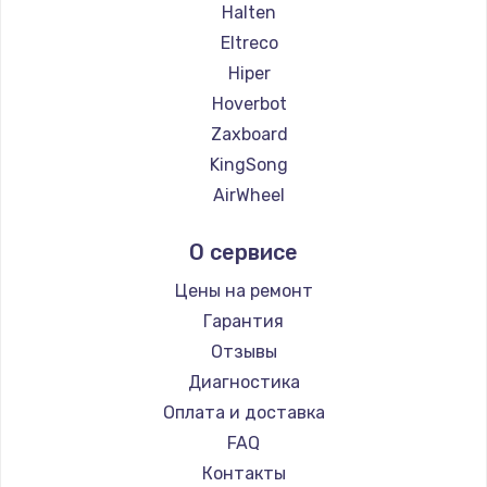
Halten
Eltreco
Hiper
Hoverbot
Zaxboard
KingSong
AirWheel
Midway by Yamato
О сервисе
Hunter
Shorner
Цены на ремонт
Joyor
Гарантия
Minimotors
Отзывы
Bork
Диагностика
Segway
Оплата и доставка
KIRIN
FAQ
Контакты