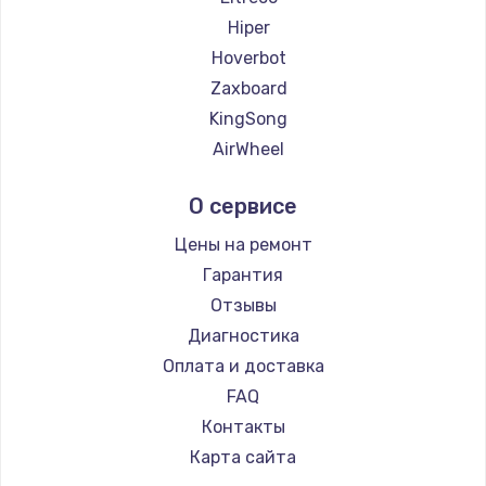
Hiper
Hoverbot
Zaxboard
KingSong
AirWheel
Midway by Yamato
О сервисе
Hunter
Shorner
Цены на ремонт
Joyor
Гарантия
Minimotors
Отзывы
Bork
Диагностика
Segway
Оплата и доставка
KIRIN
FAQ
Контакты
Карта сайта