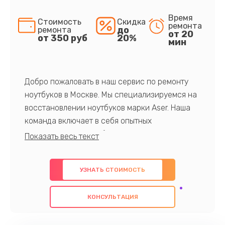
Время
Стоимость
Скидка
ремонта
до
ремонта
от 20
от 350 руб
20%
мин
Добро пожаловать в наш сервис по ремонту
ноутбуков в Москве. Мы специализируемся на
восстановлении ноутбуков марки Aser. Наша
команда включает в себя опытных
профессионалов с обширными знаниями и
многолетним опытом в данной области. Мы
предлагаем быстрый и качественный ремонт с
УЗНАТЬ СТОИМОСТЬ
использованием оригинальных компонентов, а
также гарантируем качество всех
КОНСУЛЬТАЦИЯ
проведенных работ. Наша цель - предоставить
клиентам надежное и профессиональное