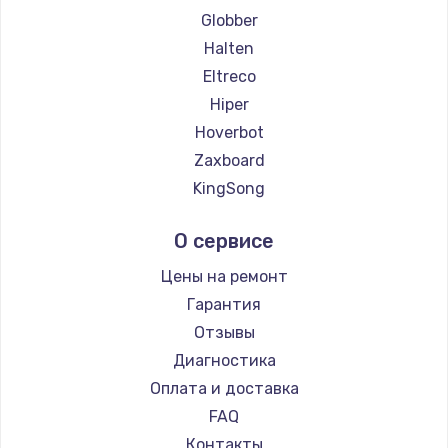
Globber
Halten
Eltreco
Hiper
Hoverbot
Zaxboard
KingSong
AirWheel
О сервисе
Hunter
Shorner
Цены на ремонт
Joyor
Гарантия
Minimotors
Отзывы
Bork
Диагностика
Segway
Оплата и доставка
KIRIN
FAQ
Контакты