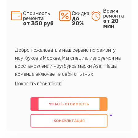
Время
Стоимость
Скидка
ремонта
до
ремонта
от 20
от 350 руб
20%
мин
Добро пожаловать в наш сервис по ремонту
ноутбуков в Москве. Мы специализируемся на
восстановлении ноутбуков марки Aser. Наша
команда включает в себя опытных
профессионалов с обширными знаниями и
многолетним опытом в данной области. Мы
предлагаем быстрый и качественный ремонт с
УЗНАТЬ СТОИМОСТЬ
использованием оригинальных компонентов, а
также гарантируем качество всех
КОНСУЛЬТАЦИЯ
проведенных работ. Наша цель - предоставить
клиентам надежное и профессиональное