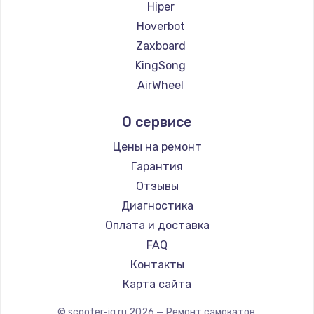
Hiper
Hoverbot
Zaxboard
KingSong
AirWheel
Midway by Yamato
О сервисе
Hunter
Shorner
Цены на ремонт
Joyor
Гарантия
Minimotors
Отзывы
Bork
Диагностика
Segway
Оплата и доставка
KIRIN
FAQ
Контакты
Карта сайта
© scooter-iq.ru
2026
— Ремонт самокатов.