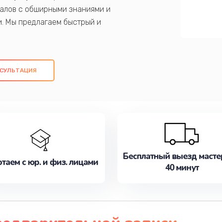
алов с обширными знаниями и
и. Мы предлагаем быстрый и
ем оригинальных компонентов, а также
ых работ. Наша цель - предоставить
ое обслуживание, удовлетворяя их
СУЛЬТАЦИЯ
медлите записаться на ремонт уже
Бесплатный выезд масте
таем с юр. и физ. лицами
40 минут