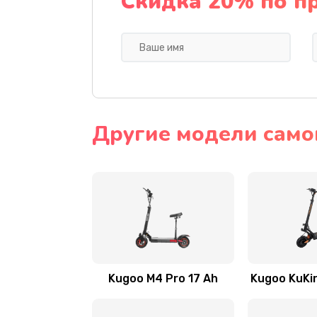
Скидка 20% по п
Другие модели само
Kugoo M4 Pro 17 Ah
Kugoo KuKir