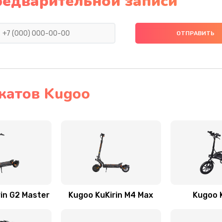
редварительной записи
катов Kugoo
in G2 Master
Kugoo KuKirin M4 Max
Kugoo K