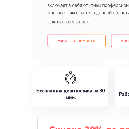
включает в себя опытных профессион
многолетним опытом в данной област
качественный ремонт с использовани
гарантируем качество всех проведенн
клиентам надежное и профессиональн
УЗНАТЬ СТОИМОСТЬ
КОН
потребности наилучшим образом. Не 
сейчас!
Бесплатная диагностика за 30
Рабо
мин.