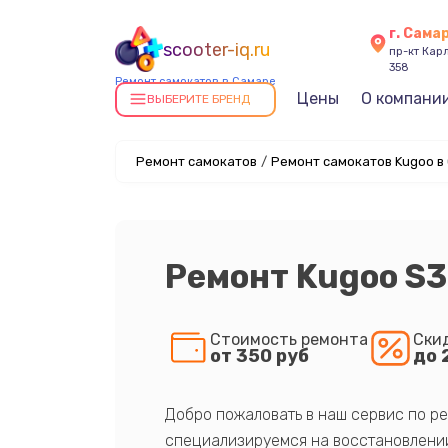
г. Сама
scooter-iq.ru
пр-кт Карл
358
Ремонт самокатов в Самаре
Цены
О компани
ВЫБЕРИТЕ БРЕНД
Ремонт самокатов
/
Ремонт самокатов Kugoo в
Ремонт Kugoo S3
Стоимость ремонта
Ски
от 350 руб
до 
Добро пожаловать в наш сервис по ре
специализируемся на восстановлении