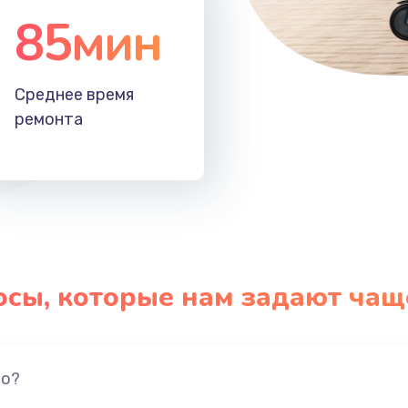
85мин
Среднее время
ремонта
осы, которые нам задают чащ
но?