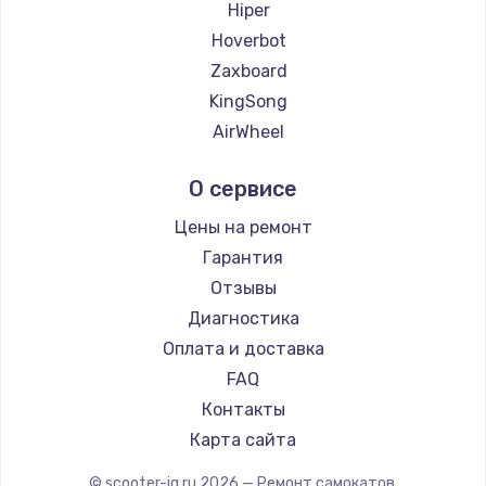
Hiper
Hoverbot
Zaxboard
KingSong
AirWheel
Midway by Yamato
О сервисе
Hunter
Shorner
Цены на ремонт
Joyor
Гарантия
Minimotors
Отзывы
Bork
Диагностика
Segway
Оплата и доставка
KIRIN
FAQ
Контакты
Карта сайта
© scooter-iq.ru
2026
— Ремонт самокатов.