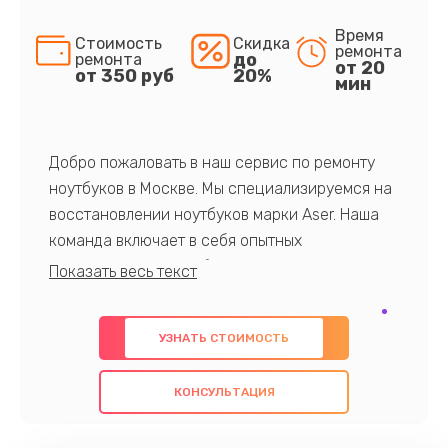
Время
Стоимость
Скидка
ремонта
до
ремонта
от 20
от 350 руб
20%
мин
Добро пожаловать в наш сервис по ремонту
ноутбуков в Москве. Мы специализируемся на
восстановлении ноутбуков марки Aser. Наша
команда включает в себя опытных
профессионалов с обширными знаниями и
многолетним опытом в данной области. Мы
предлагаем быстрый и качественный ремонт с
УЗНАТЬ СТОИМОСТЬ
использованием оригинальных компонентов, а
также гарантируем качество всех
КОНСУЛЬТАЦИЯ
проведенных работ. Наша цель - предоставить
клиентам надежное и профессиональное