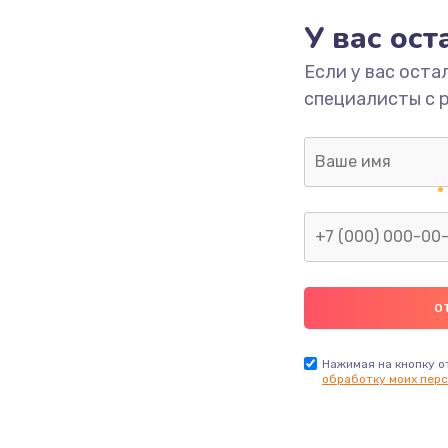
У вас ос
700 руб.
Заказ
Если у вас оста
специалисты с 
2500 руб.
Заказ
1400 руб.
Заказ
модуля
600 руб.
Заказ
1100 руб.
Заказ
900 руб.
Заказ
Нажимая на кнопку о
обработку моих перс
нфорки
900 руб.
Заказ