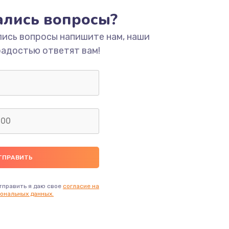
тались вопросы?
ать
лись вопросы напишите нам, наши
радостью ответят вам!
ать
ать
ать
ать
ать
тправить я даю свое
согласие на
ональных данных.
ать