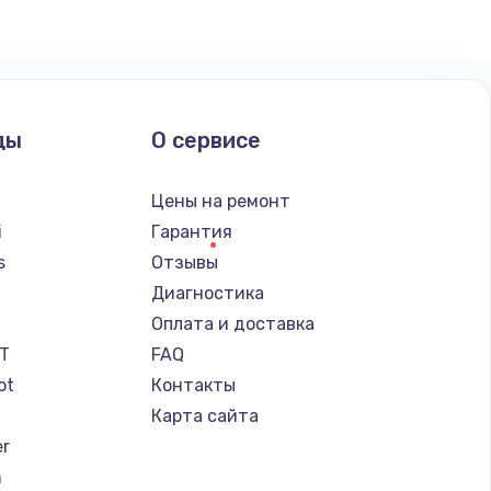
ать
ать
ды
О сервисе
ать
Цены на ремонт
ать
i
Гарантия
s
Отзывы
ать
Диагностика
a
Оплата и доставка
ать
IT
FAQ
ot
Контакты
ать
Карта сайта
er
ать
n