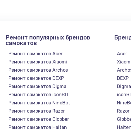
1300 руб.
Заказ
1200 руб.
Заказ
Ремонт популярных брендов
Брен
1500 руб.
Заказ
самокатов
Ремонт самокатов Acer
Acer
а
2500 руб.
Заказ
Ремонт самокатов Xiaomi
Xiaom
Ремонт самокатов Archos
Archo
1300 руб.
Заказ
Ремонт самокатов DEXP
DEXP
Ремонт самокатов Digma
Digm
900 руб.
Заказ
Ремонт самокатов iconBIT
iconB
Ремонт самокатов NineBot
NineB
онтаж
1300 руб.
Заказ
Ремонт самокатов Razor
Razor
Ремонт самокатов Globber
Globb
1400 руб.
Заказ
Ремонт самокатов Halten
Halte