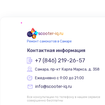
Замена сенсорного датчика
Замена сигнальной лампы
Замена системной платы
scooter-iq.ru
Ремонт самокатов в Самаре
Замена температурного датчик
Контактная информация
Замена электроконфорки
+7 (846) 219-26-57
Самара
,
 пр-кт Карла Маркса, д. 358
Техобслуживание
Ежедневно с 9:00 до 21:00
Установка / подключение / дем
info@scooter-iq.ru
Все консультации по телефону в нашем сервисе
Прошивка
совершенно бесплатны