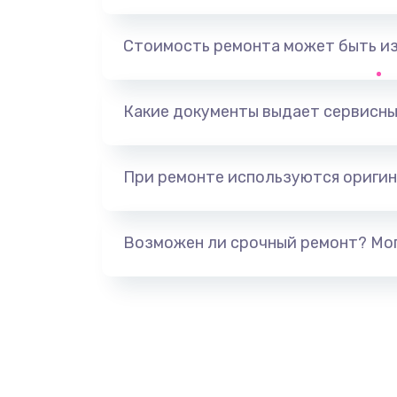
Замена, перепайка чипа
Стоимость ремонта может быть и
Замена HDMI-разъема
Какие документы выдает сервисны
Замена/Pемонт карбюратора
При ремонте используются оригин
Ремонт капиллярной трубки
Замена блока питания
Возможен ли срочный ремонт? Мог
Прошивка / разблокировка
Замена термостата
Замена реле