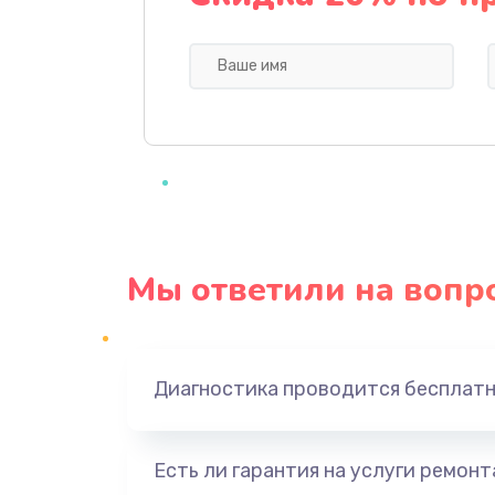
Профилактическая чистка
Прошивка BIOS
Замена северного моста
Ремонт южного моста
Мы ответили на вопр
Замена батарейки BIOS
Настройка BIOS
Диагностика проводится бесплат
Ремонт цепи питания
Есть ли гарантия на услуги ремон
Замена видеоадаптера (видеок