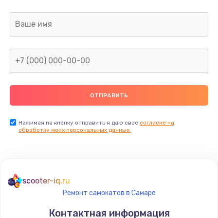
Заказать
Ремонт капиллярной трубки
400 руб.
Заказать
Замена блока питания
1000 руб.
Заказать
Нажимая на кнопку отправить я даю свое
согласие на
обработку моих персональных данных.
Прошивка / разблокировка
900 руб.
Заказать
scooter-iq.ru
Ремонт самокатов в Самаре
Замена термостата
Контактная информация
1200 руб.