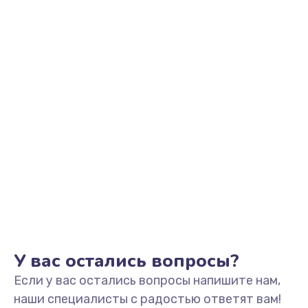
Заказать
Замена видеоадаптера (видеокарты)
1800 руб.
Заказать
Замена, перепайка чипа
1300 руб.
Заказать
Замена HDMI-разъема
650 руб.
Заказать
У вас остались вопросы?
Если у вас остались вопросы напишите нам,
Замена/Pемонт карбюратора
наши специалисты с радостью ответят вам!
1300 руб.