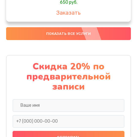
650 руб.
Заказать
Замена аккумулятора
ПОКАЗАТЬ ВСЕ УСЛУГИ
4000 руб.
Заказать
Замена материнской платы
Скидка 20% по
1100 руб.
предварительной
Заказать
записи
Замена масла
750 руб.
Заказать
Замена праймера