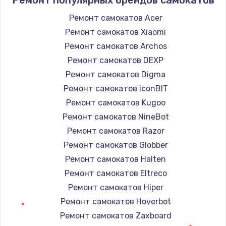
Заказать
Ремонт самокатов Acer
Ремонт самокатов Xiaomi
Замена / ремонт электронного модуля
управления
Ремонт самокатов Archos
600 руб.
Ремонт самокатов DEXP
Заказать
Ремонт самокатов Digma
Ремонт самокатов iconBIT
Замена конфорки
Ремонт самокатов Kugoo
1100 руб.
Ремонт самокатов NineBot
Заказать
Ремонт самокатов Razor
Ремонт самокатов Globber
Замена платы сенсора
Ремонт самокатов Halten
900 руб.
Ремонт самокатов Eltreco
Заказать
Ремонт самокатов Hiper
Ремонт самокатов Hoverbot
Замена регулятора режимов конфорки
Ремонт самокатов Zaxboard
900 руб.