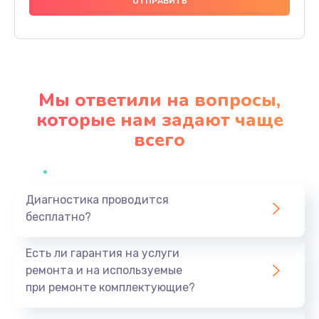
1000 руб.
Заказать
Ремонт материнской платы
4500 руб.
Мы ответили на вопросы,
Заказать
которые нам задают чаще
всего
Профилактическая чистка
1000 руб.
Заказать
Диагностика проводится
бесплатно?
Прошивка BIOS
1920 руб.
Есть ли гарантия на услуги
Заказать
ремонта и на используемые
при ремонте комплектующие?
Замена северного моста
1440 руб.