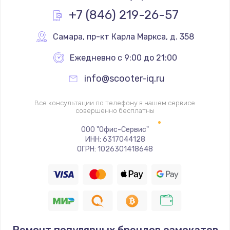
Заказать
+7 (846) 219-26-57
Замена реле
Самара
,
 пр-кт Карла Маркса, д. 358
1000 руб.
Ежедневно с 9:00 до 21:00
Заказать
info@scooter-iq.ru
Замена термопредохранителя
Все консультации по телефону в нашем сервисе
700 руб.
совершенно бесплатны
Заказать
ООО "Офис-Сервис"
ИНН: 6317044128
ОГРН: 1026301418648
Замена ТЭНа
2500 руб.
Заказать
Замена шнура
1400 руб.
Ремонт популярных брендов самокатов