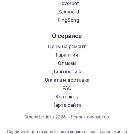
Hoverbot
Заказать
Zaxboard
KingSong
Замена электроконфорки
AirWheel
1300 руб.
О сервисе
Midway by Yamato
Заказать
Hunter
Цены на ремонт
Shorner
Гарантия
Техобслуживание
Joyor
Отзывы
900 руб.
Minimotors
Диагностика
Заказать
Bork
Оплата и доставка
Segway
FAQ
Установка / подключение / демонтаж
Контакты
1300 руб.
Карта сайта
Заказать
© scooter-iq.ru
2026
— Ремонт самокатов.
Прошивка
1400 руб.
Сервисный центр scooter-iq.ru является пост гарантийным