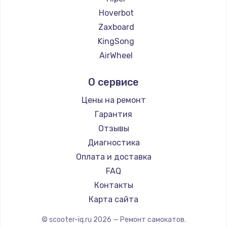
Замена температурного датчика
Hoverbot
2500 руб.
Zaxboard
Заказать
KingSong
AirWheel
Замена электроконфорки
Midway by Yamato
1300 руб.
О сервисе
Hunter
Заказать
Shorner
Цены на ремонт
Joyor
Гарантия
Техобслуживание
Minimotors
Отзывы
900 руб.
Bork
Диагностика
Заказать
Segway
Оплата и доставка
KIRIN
FAQ
Установка / подключение / демонтаж
Контакты
1300 руб.
Карта сайта
Заказать
© scooter-iq.ru
2026
— Ремонт самокатов.