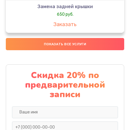
Замена задней крышки
650 руб.
Заказать
Замена аккумулятора
ПОКАЗАТЬ ВСЕ УСЛУГИ
4000 руб.
Заказать
Замена материнской платы
Скидка 20% по
1100 руб.
предварительной
Заказать
записи
Замена масла
750 руб.
Заказать