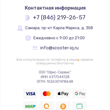
Замена термостата
Контактная информация
1200 руб.
Заказать
+7 (846) 219-26-57
Замена реле
Самара
,
 пр-кт Карла Маркса, д. 358
1000 руб.
Ежедневно с 9:00 до 21:00
Заказать
info@scooter-iq.ru
Замена термопредохранителя
Все консультации по телефону в нашем сервисе
700 руб.
совершенно бесплатны
Заказать
ООО "Офис-Сервис"
ИНН: 6317044128
ОГРН: 1026301418648
Замена ТЭНа
2500 руб.
Заказать
Замена шнура