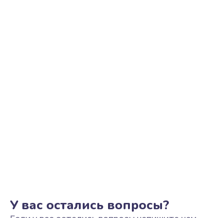
Ремонт цепи питания
2500 руб.
Заказать
Замена видеоадаптера (видеокарты)
1800 руб.
Заказать
Замена, перепайка чипа
1300 руб.
Заказать
Замена HDMI-разъема
650 руб.
Заказать
У вас остались вопросы?