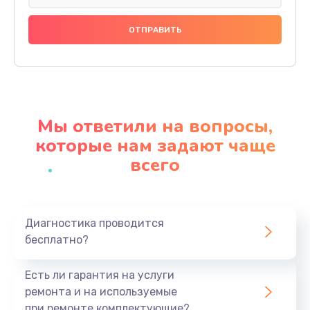
Замена праймера
1000 руб.
Заказать
Ремонт материнской платы
4500 руб.
Мы ответили на вопросы,
Заказать
которые нам задают чаще
всего
Профилактическая чистка
1000 руб.
Заказать
Диагностика проводится
бесплатно?
Прошивка BIOS
1920 руб.
Есть ли гарантия на услуги
Заказать
ремонта и на используемые
при ремонте комплектующие?