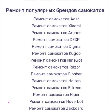
1400 руб.
Ремонт популярных брендов самокатов
Заказать
Ремонт самокатов Acer
Ремонт самокатов Xiaomi
Замена / ремонт электронного модуля
управления
Ремонт самокатов Archos
600 руб.
Ремонт самокатов DEXP
Заказать
Ремонт самокатов Digma
Ремонт самокатов Kugoo
Замена конфорки
Ремонт самокатов NineBot
1100 руб.
Ремонт самокатов Razor
Заказать
Ремонт самокатов Globber
Ремонт самокатов Halten
Замена платы сенсора
Ремонт самокатов Eltreco
900 руб.
Ремонт самокатов Hiper
Заказать
Ремонт самокатов Hoverbot
Ремонт самокатов Zaxboard