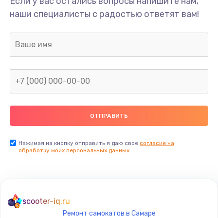
Если у вас остались вопросы напишите нам,
Замена/Pемонт карбюратора
наши специалисты с радостью ответят вам!
1300 руб.
Заказать
Ремонт капиллярной трубки
400 руб.
Заказать
Замена блока питания
1000 руб.
Заказать
Нажимая на кнопку отправить я даю свое
согласие на
обработку моих персональных данных.
Прошивка / разблокировка
900 руб.
Заказать
scooter-iq.ru
Ремонт самокатов в Самаре