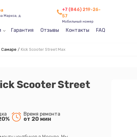
+7 (846) 219-26-
ра
57
а Маркса, д.
Мобильный номер
и
Гарантия
Отзывы
Контакты
FAQ
в Самаре
/
Kick Scooter Street Max
ick Scooter Street
дка
Время ремонта
20%
от 20 мин
монту ноутбуков в Москве. Мы