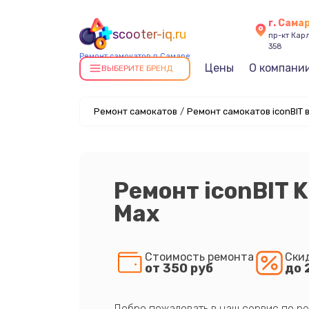
г. Сама
scooter-iq.ru
пр-кт Карл
358
Ремонт самокатов в Самаре
Цены
О компани
ВЫБЕРИТЕ БРЕНД
Ремонт самокатов
/
Ремонт самокатов iconBIT 
Ремонт iconBIT K
Max
Стоимость ремонта
Ски
от 350 руб
до 
Добро пожаловать в наш сервис по ре