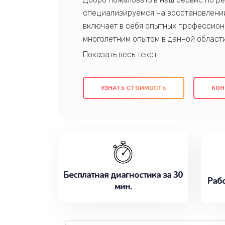
специализируемся на восстановлении
включает в себя опытных профессион
многолетним опытом в данной област
качественный ремонт с использовани
гарантируем качество всех проведенн
клиентам надежное и профессиональн
УЗНАТЬ СТОИМОСТЬ
КОН
потребности наилучшим образом. Не 
сейчас!
Бесплатная диагностика за 30
Рабо
мин.