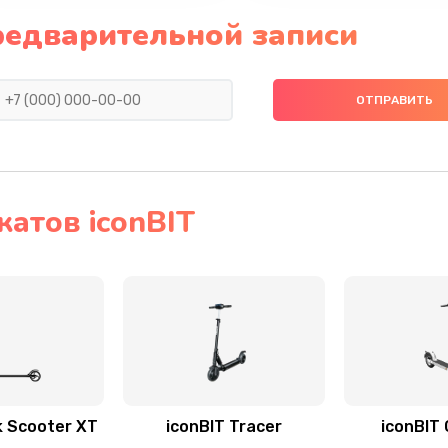
редварительной записи
атов iconBIT
k Scooter XT
iconBIT Tracer
iconBIT 