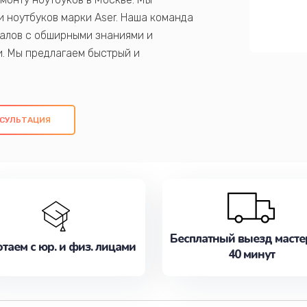
 ноутбуков марки Aser. Наша команда
алов с обширными знаниями и
и. Мы предлагаем быстрый и
ем оригинальных компонентов, а также
ых работ. Наша цель - предоставить
ое обслуживание, удовлетворяя их
СУЛЬТАЦИЯ
медлите записаться на ремонт уже
Бесплатный выезд масте
таем с юр. и физ. лицами
40 минут