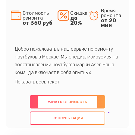
Время
Стоимость
Скидка
ремонта
до
ремонта
от 20
от 350 руб
20%
мин
Добро пожаловать в наш сервис по ремонту
ноутбуков в Москве. Мы специализируемся на
восстановлении ноутбуков марки Aser. Наша
команда включает в себя опытных
профессионалов с обширными знаниями и
многолетним опытом в данной области. Мы
предлагаем быстрый и качественный ремонт с
УЗНАТЬ СТОИМОСТЬ
использованием оригинальных компонентов, а
также гарантируем качество всех
КОНСУЛЬТАЦИЯ
проведенных работ. Наша цель - предоставить
клиентам надежное и профессиональное