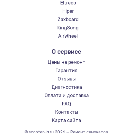
Eltreco
Hiper
Zaxboard
KingSong
AirWheel
Midway by Yamato
О сервисе
Hunter
Shorner
Цены на ремонт
Joyor
Гарантия
Minimotors
Отзывы
Bork
Диагностика
Segway
Оплата и доставка
KIRIN
FAQ
Контакты
Карта сайта
© scooter-iq.ru
2026
— Ремонт самокатов.