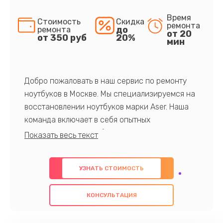
Время
Стоимость
Скидка
ремонта
до
ремонта
от 20
от 350 руб
20%
мин
Добро пожаловать в наш сервис по ремонту
ноутбуков в Москве. Мы специализируемся на
восстановлении ноутбуков марки Aser. Наша
команда включает в себя опытных
профессионалов с обширными знаниями и
многолетним опытом в данной области. Мы
предлагаем быстрый и качественный ремонт с
УЗНАТЬ СТОИМОСТЬ
использованием оригинальных компонентов, а
также гарантируем качество всех
КОНСУЛЬТАЦИЯ
проведенных работ. Наша цель - предоставить
клиентам надежное и профессиональное