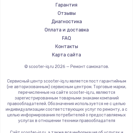
Joyor
Гарантия
Minimotors
Отзывы
Bork
Диагностика
Segway
Оплата и доставка
KIRIN
FAQ
Контакты
Карта сайта
© scooter-iq.ru
2026
— Ремонт самокатов.
Сервисный центр scooter-iq.ru является пост гарантийным
(не авторизованным) сервисным центром. Торговые марки,
перечисленные на сайте scooter-iq.ru, являются
зарегистрированным товарными знаками компаний
правообладателей. Обозначения используется не с целью
индивидуализации соответствующих услуг по ремонту, а с
целью информирования потребителей о предоставляемых
услугах в отношении техники правообладателя
Сайт scooter-iq.ru, а также вся информация об услугах и