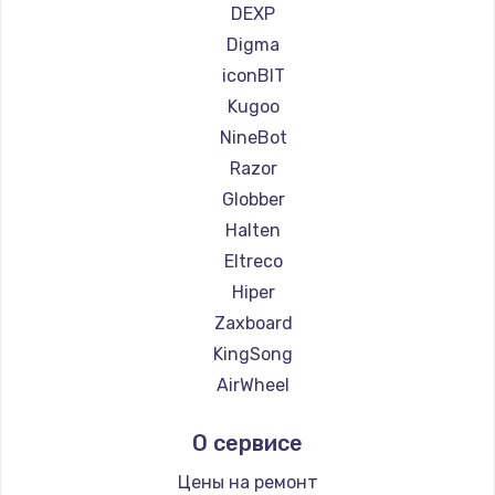
Ремонт самокатов Bork
DEXP
Ремонт самокатов Segway
Digma
Ремонт самокатов KIRIN
iconBIT
Kugoo
NineBot
Razor
Globber
Halten
Eltreco
Hiper
Zaxboard
KingSong
AirWheel
Midway by Yamato
О сервисе
Hunter
Shorner
Цены на ремонт