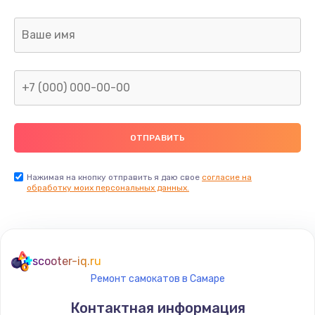
Заказать
Ремонт капиллярной трубки
400 руб.
Заказать
Замена блока питания
1000 руб.
Заказать
Нажимая на кнопку отправить я даю свое
согласие на
обработку моих персональных данных.
Прошивка / разблокировка
900 руб.
Заказать
scooter-iq.ru
Ремонт самокатов в Самаре
Замена термостата
Контактная информация
1200 руб.