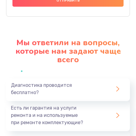
1000 руб.
Заказать
Ремонт материнской платы
4500 руб.
Мы ответили на вопросы,
Заказать
которые нам задают чаще
всего
Профилактическая чистка
1000 руб.
Заказать
Диагностика проводится
бесплатно?
Прошивка BIOS
1920 руб.
Есть ли гарантия на услуги
Заказать
ремонта и на используемые
при ремонте комплектующие?
Замена северного моста
1440 руб.