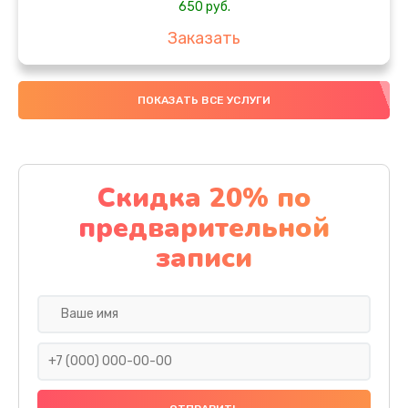
650 руб.
Заказать
Замена аккумулятора
ПОКАЗАТЬ ВСЕ УСЛУГИ
4000 руб.
Заказать
Замена материнской платы
Скидка 20% по
1100 руб.
предварительной
Заказать
записи
Замена масла
750 руб.
Заказать
Замена праймера