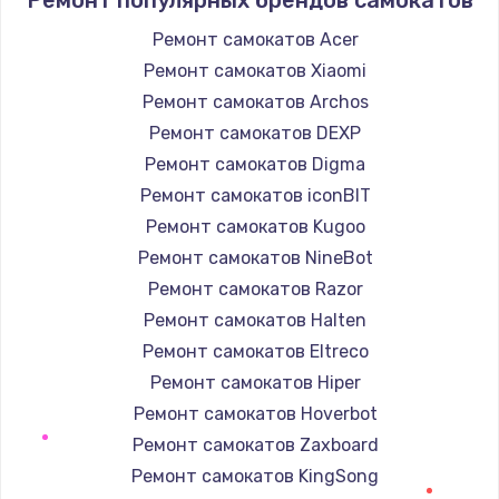
Заказать
Ремонт самокатов Acer
Ремонт самокатов Xiaomi
Замена / ремонт электронного модуля
управления
Ремонт самокатов Archos
600 руб.
Ремонт самокатов DEXP
Заказать
Ремонт самокатов Digma
Ремонт самокатов iconBIT
Замена конфорки
Ремонт самокатов Kugoo
1100 руб.
Ремонт самокатов NineBot
Заказать
Ремонт самокатов Razor
Ремонт самокатов Halten
Замена платы сенсора
Ремонт самокатов Eltreco
900 руб.
Ремонт самокатов Hiper
Заказать
Ремонт самокатов Hoverbot
Ремонт самокатов Zaxboard
Замена регулятора режимов конфорки
Ремонт самокатов KingSong
900 руб.