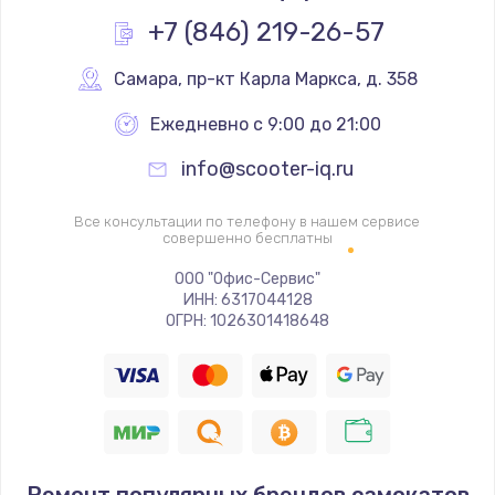
Заказать
+7 (846) 219-26-57
Замена реле
Самара
,
 пр-кт Карла Маркса, д. 358
1000 руб.
Ежедневно с 9:00 до 21:00
Заказать
info@scooter-iq.ru
Замена термопредохранителя
Все консультации по телефону в нашем сервисе
700 руб.
совершенно бесплатны
Заказать
ООО "Офис-Сервис"
ИНН: 6317044128
ОГРН: 1026301418648
Замена ТЭНа
2500 руб.
Заказать
Замена шнура
1400 руб.
Ремонт популярных брендов самокатов