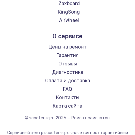
Zaxboard
Заказать
KingSong
AirWheel
Замена электроконфорки
Midway by Yamato
1300 руб.
О сервисе
Hunter
Заказать
Shorner
Цены на ремонт
Joyor
Гарантия
Техобслуживание
Minimotors
Отзывы
900 руб.
Bork
Диагностика
Заказать
Segway
Оплата и доставка
KIRIN
FAQ
Установка / подключение / демонтаж
Контакты
1300 руб.
Карта сайта
Заказать
© scooter-iq.ru
2026
— Ремонт самокатов.
Прошивка
1400 руб.
Сервисный центр scooter-iq.ru является пост гарантийным