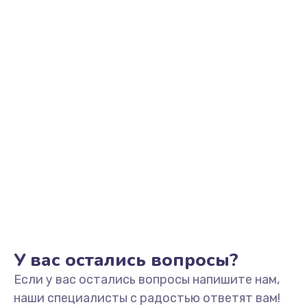
Заказать
Замена видеоадаптера (видеокарты)
1800 руб.
Заказать
Замена, перепайка чипа
1300 руб.
Заказать
Замена HDMI-разъема
650 руб.
Заказать
У вас остались вопросы?
Если у вас остались вопросы напишите нам,
Замена/Pемонт карбюратора
наши специалисты с радостью ответят вам!
1300 руб.