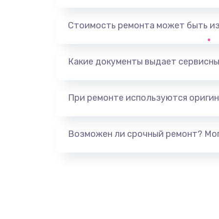
Замена, перепайка чипа
Стоимость ремонта может быть и
Замена HDMI-разъема
Какие документы выдает сервисны
Замена/Pемонт карбюратора
При ремонте используются оригин
Ремонт капиллярной трубки
Замена блока питания
Возможен ли срочный ремонт? Мог
Прошивка / разблокировка
Замена термостата
Замена реле