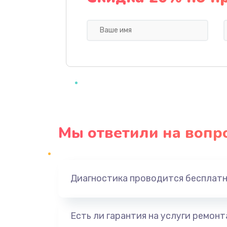
Профилактическая чистка
Прошивка BIOS
Замена северного моста
Ремонт южного моста
Мы ответили на вопр
Замена батарейки BIOS
Настройка BIOS
Диагностика проводится бесплат
Ремонт цепи питания
Есть ли гарантия на услуги ремон
Замена видеоадаптера (видеок