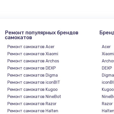
1300 руб.
Заказ
1200 руб.
Заказ
Ремонт популярных брендов
Брен
1500 руб.
Заказ
самокатов
Ремонт самокатов Acer
Acer
а
2500 руб.
Заказ
Ремонт самокатов Xiaomi
Xiaom
Ремонт самокатов Archos
Archo
1300 руб.
Заказ
Ремонт самокатов DEXP
DEXP
Ремонт самокатов Digma
Digm
900 руб.
Заказ
Ремонт самокатов iconBIT
iconB
Ремонт самокатов Kugoo
Kugoo
онтаж
1300 руб.
Заказ
Ремонт самокатов NineBot
NineB
Ремонт самокатов Razor
Razor
1400 руб.
Заказ
Ремонт самокатов Halten
Halte