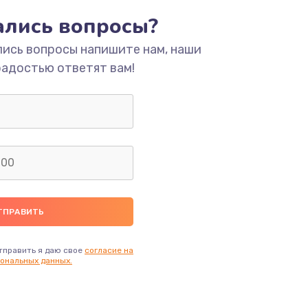
тались вопросы?
ать
лись вопросы напишите нам, наши
радостью ответят вам!
ать
ать
ать
ать
ать
тправить я даю свое
согласие на
ональных данных.
ать