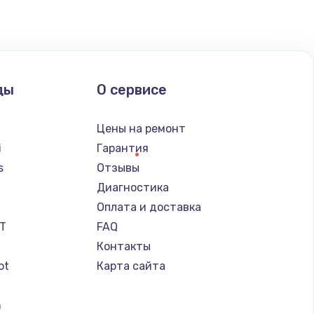
ать
ать
ды
О сервисе
ать
Цены на ремонт
ать
i
Гарантия
s
Отзывы
ать
Диагностика
a
Оплата и доставка
ать
IT
FAQ
Контакты
ать
ot
Карта сайта
ать
n