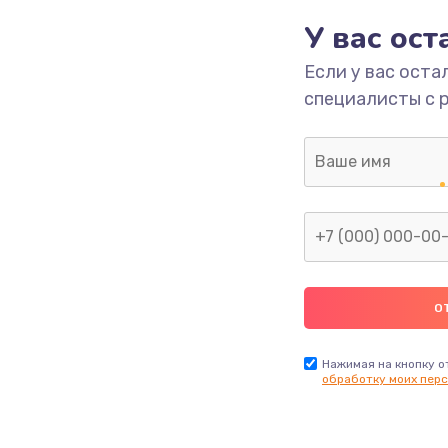
У вас ос
700 руб.
Заказ
Если у вас оста
специалисты с 
2500 руб.
Заказ
1400 руб.
Заказ
модуля
600 руб.
Заказ
1100 руб.
Заказ
900 руб.
Заказ
Нажимая на кнопку о
обработку моих перс
нфорки
900 руб.
Заказ