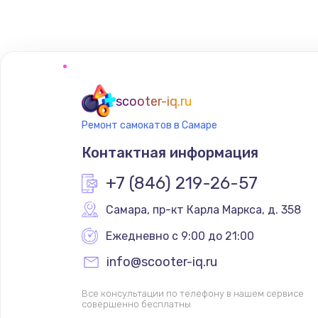
Замена сенсорного датчика
Замена сигнальной лампы
Замена системной платы
scooter-iq.ru
Ремонт самокатов в Самаре
Замена температурного датчик
Контактная информация
Замена электроконфорки
+7 (846) 219-26-57
Самара
,
 пр-кт Карла Маркса, д. 358
Техобслуживание
Ежедневно с 9:00 до 21:00
Установка / подключение / дем
info@scooter-iq.ru
Все консультации по телефону в нашем сервисе
Прошивка
совершенно бесплатны