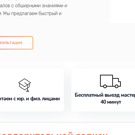
алов с обширными знаниями и
и. Мы предлагаем быстрый и
ем оригинальных компонентов, а также
ых работ. Наша цель - предоставить
ое обслуживание, удовлетворяя их
СУЛЬТАЦИЯ
медлите записаться на ремонт уже
Бесплатный выезд масте
таем с юр. и физ. лицами
40 минут