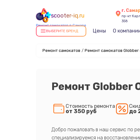
г. Сама
scooter-iq.ru
пр-кт Карл
358
Ремонт самокатов в Самаре
Цены
О компани
ВЫБЕРИТЕ БРЕНД
Ремонт самокатов
/
Ремонт самокатов Globber
Ремонт Globber 
Стоимость ремонта
Ски
от 350 руб
до 
Добро пожаловать в наш сервис по ре
специализируемся на восстановлении