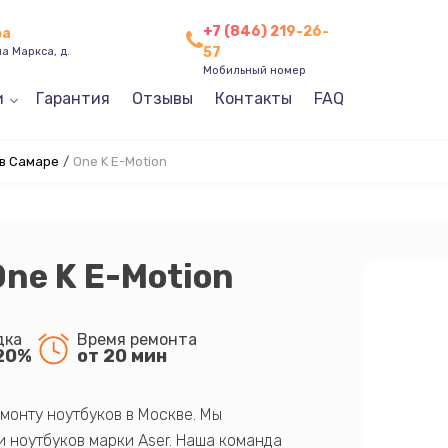
+7 (846) 219-26-
ра
57
а Маркса, д.
Мобильный номер
и
Гарантия
Отзывы
Контакты
FAQ
 в Самаре
/
One K E-Motion
One K E-Motion
дка
Время ремонта
20%
от 20 мин
монту ноутбуков в Москве. Мы
 ноутбуков марки Aser. Наша команда