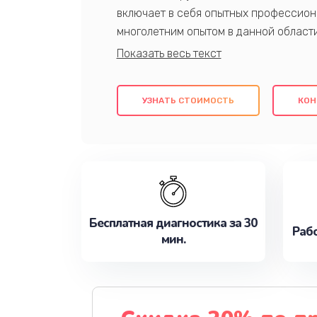
включает в себя опытных профессион
многолетним опытом в данной област
качественный ремонт с использовани
гарантируем качество всех проведенн
клиентам надежное и профессиональн
УЗНАТЬ СТОИМОСТЬ
КОН
потребности наилучшим образом. Не 
сейчас!
Бесплатная диагностика за 30
Рабо
мин.