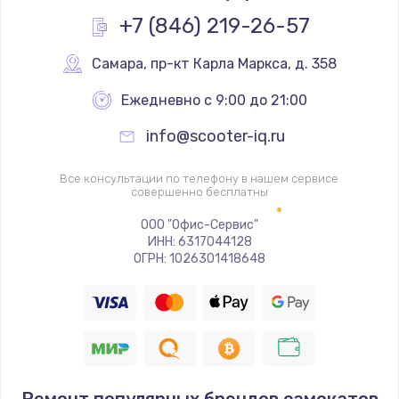
Заказать
+7 (846) 219-26-57
Замена реле
Самара
,
 пр-кт Карла Маркса, д. 358
1000 руб.
Ежедневно с 9:00 до 21:00
Заказать
info@scooter-iq.ru
Замена термопредохранителя
Все консультации по телефону в нашем сервисе
700 руб.
совершенно бесплатны
Заказать
ООО "Офис-Сервис"
ИНН: 6317044128
ОГРН: 1026301418648
Замена ТЭНа
2500 руб.
Заказать
Замена шнура
1400 руб.
Ремонт популярных брендов самокатов