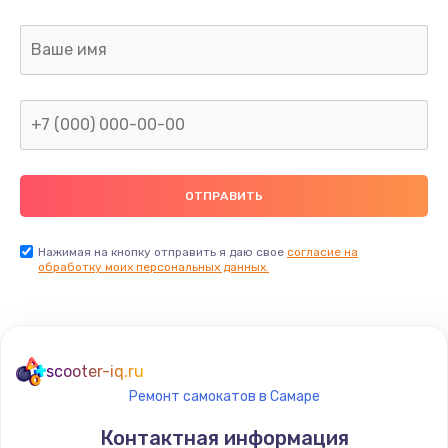
Заказать
Ремонт капиллярной трубки
400 руб.
Заказать
Замена блока питания
1000 руб.
Заказать
Нажимая на кнопку отправить я даю свое
согласие на
обработку моих персональных данных.
Прошивка / разблокировка
900 руб.
Заказать
scooter-iq.ru
Ремонт самокатов в Самаре
Замена термостата
Контактная информация
1200 руб.