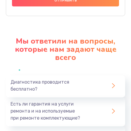
1000 руб.
Заказать
Ремонт материнской платы
4500 руб.
Мы ответили на вопросы,
Заказать
которые нам задают чаще
всего
Профилактическая чистка
1000 руб.
Заказать
Диагностика проводится
бесплатно?
Прошивка BIOS
1920 руб.
Есть ли гарантия на услуги
Заказать
ремонта и на используемые
при ремонте комплектующие?
Замена северного моста
1440 руб.