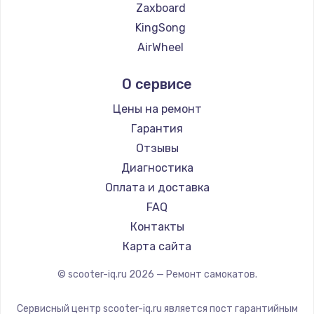
Zaxboard
Заказать
KingSong
AirWheel
Замена электроконфорки
Midway by Yamato
1300 руб.
О сервисе
Hunter
Заказать
Shorner
Цены на ремонт
Joyor
Гарантия
Техобслуживание
Minimotors
Отзывы
900 руб.
Bork
Диагностика
Заказать
Segway
Оплата и доставка
KIRIN
FAQ
Установка / подключение / демонтаж
Контакты
1300 руб.
Карта сайта
Заказать
© scooter-iq.ru
2026
— Ремонт самокатов.
Прошивка
1400 руб.
Сервисный центр scooter-iq.ru является пост гарантийным