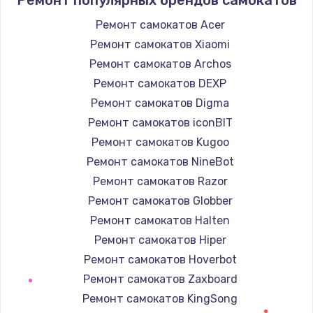
Заказать
Ремонт самокатов Acer
Ремонт самокатов Xiaomi
Замена / ремонт электронного модуля
управления
Ремонт самокатов Archos
600 руб.
Ремонт самокатов DEXP
Заказать
Ремонт самокатов Digma
Ремонт самокатов iconBIT
Замена конфорки
Ремонт самокатов Kugoo
1100 руб.
Ремонт самокатов NineBot
Заказать
Ремонт самокатов Razor
Ремонт самокатов Globber
Замена платы сенсора
Ремонт самокатов Halten
900 руб.
Ремонт самокатов Hiper
Заказать
Ремонт самокатов Hoverbot
Ремонт самокатов Zaxboard
Замена регулятора режимов конфорки
Ремонт самокатов KingSong
900 руб.