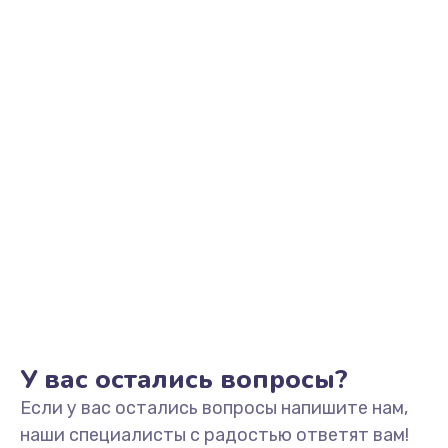
Заказать
Замена видеоадаптера (видеокарты)
1800 руб.
Заказать
Замена, перепайка чипа
1300 руб.
Заказать
Замена HDMI-разъема
650 руб.
Заказать
У вас остались вопросы?
Если у вас остались вопросы напишите нам,
Замена/Pемонт карбюратора
наши специалисты с радостью ответят вам!
1300 руб.