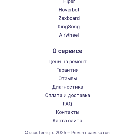
Hiper
Hoverbot
Zaxboard
KingSong
AirWheel
Midway by Yamato
О сервисе
Hunter
Shorner
Цены на ремонт
Joyor
Гарантия
Minimotors
Отзывы
Bork
Диагностика
Segway
Оплата и доставка
KIRIN
FAQ
Контакты
Карта сайта
© scooter-iq.ru
2026
— Ремонт самокатов.