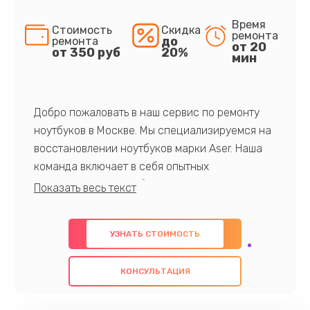
Время
Стоимость
Скидка
ремонта
до
ремонта
от 20
от 350 руб
20%
мин
Добро пожаловать в наш сервис по ремонту
ноутбуков в Москве. Мы специализируемся на
восстановлении ноутбуков марки Aser. Наша
команда включает в себя опытных
профессионалов с обширными знаниями и
многолетним опытом в данной области. Мы
предлагаем быстрый и качественный ремонт с
УЗНАТЬ СТОИМОСТЬ
использованием оригинальных компонентов, а
также гарантируем качество всех
КОНСУЛЬТАЦИЯ
проведенных работ. Наша цель - предоставить
клиентам надежное и профессиональное