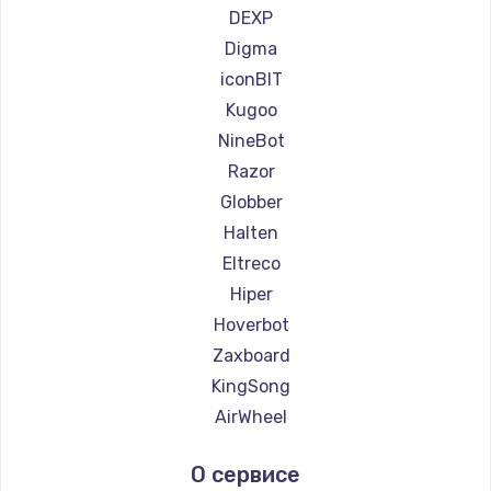
Ремонт самокатов Minimotors
DEXP
Ремонт самокатов Bork
Digma
Ремонт самокатов Segway
iconBIT
Ремонт самокатов KIRIN
Kugoo
NineBot
Razor
Globber
Halten
Eltreco
Hiper
Hoverbot
Zaxboard
KingSong
AirWheel
Midway by Yamato
О сервисе
Hunter