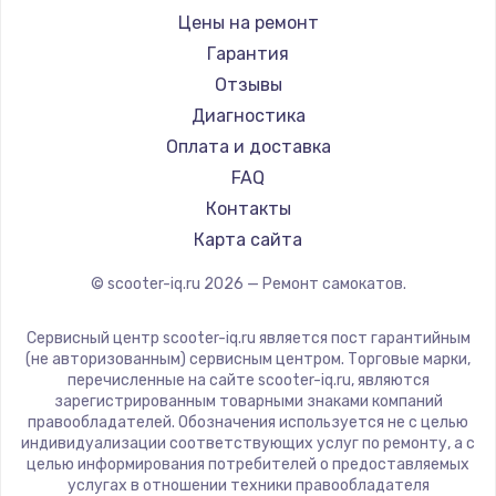
Shorner
Цены на ремонт
Joyor
Гарантия
Minimotors
Отзывы
Bork
Диагностика
Segway
Оплата и доставка
KIRIN
FAQ
Контакты
Карта сайта
© scooter-iq.ru
2026
— Ремонт самокатов.
Сервисный центр scooter-iq.ru является пост гарантийным
(не авторизованным) сервисным центром. Торговые марки,
перечисленные на сайте scooter-iq.ru, являются
зарегистрированным товарными знаками компаний
правообладателей. Обозначения используется не с целью
индивидуализации соответствующих услуг по ремонту, а с
целью информирования потребителей о предоставляемых
услугах в отношении техники правообладателя