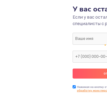
У вас ос
660 руб.
Заказ
Если у вас оста
специалисты с 
725 руб.
Заказ
1400 руб.
Заказ
1190 руб.
Заказ
1100 руб.
Заказ
495 руб.
Заказ
Нажимая на кнопку о
обработку моих перс