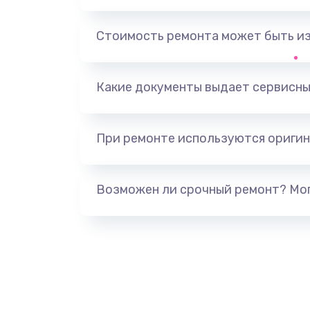
Замена оперативной памяти
Стоимость ремонта может быть и
Замена процессора
Какие документы выдает сервисны
Замена системы охлаждения
При ремонте используются оригин
Замена термопасты
Замена шлейфа матрицы
Возможен ли срочный ремонт? Мог
Замена экрана
Замена северного моста
Ремонт цепей питания