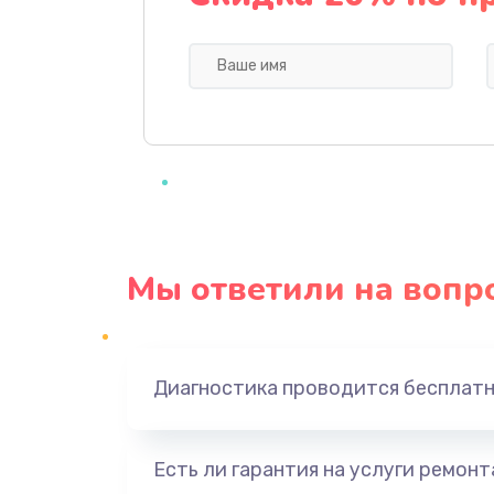
Замена видеочипа
Ремонт разъема питания
Замена видеокарты
Замена аккумулятора
Мы ответили на вопр
Замена SSD
Замена USB порта
Диагностика проводится бесплат
Замена звуковой карты
Есть ли гарантия на услуги ремон
Замена микрофона