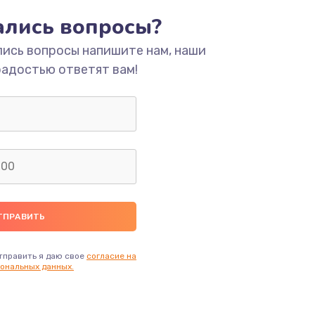
тались вопросы?
ать
лись вопросы напишите нам, наши
радостью ответят вам!
ать
ать
ать
ать
ать
тправить я даю свое
согласие на
ональных данных.